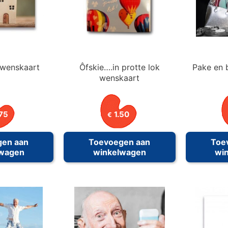
 wenskaart
Ôfskie….in protte lok
Pake en 
wenskaart
75
1.50
€
gen aan
Toevoegen aan
Toe
lwagen
winkelwagen
wi