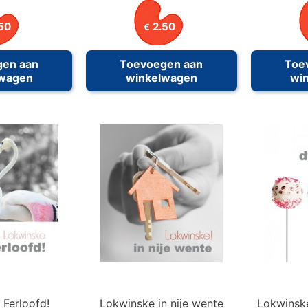
50
2.50
€
gen aan
Toevoegen aan
Toe
lwagen
winkelwagen
wi
Ferloofd!
Lokwinske in nije wente
Lokwinske