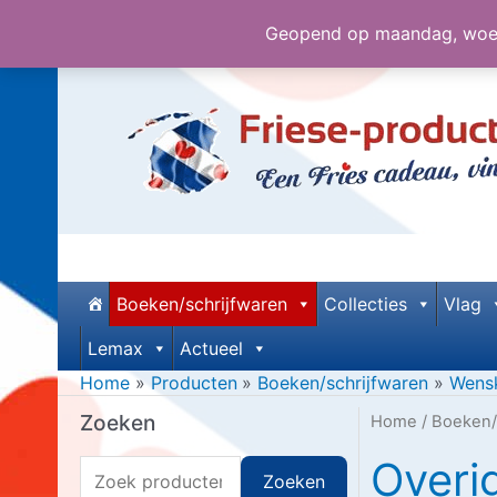
Geopend op maandag, woens
Ga
naar
de
inhoud
Boeken/schrijfwaren
Collecties
Vlag
Lemax
Actueel
Home
Producten
Boeken/schrijfwaren
Wens
Zoeken
Home
/
Boeken/
Overi
Z
Zoeken