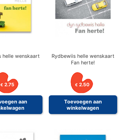
 helle wenskaart
Rydbewiis helle wenskaart
Fan herte!
2.75
2.50
€
€
voegen aan
Toevoegen aan
nkelwagen
winkelwagen