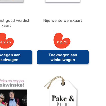
ist goud wurdich
Nije wente wenskaart
kaart
2.75
2.75
€
€
voegen aan
Toevoegen aan
nkelwagen
winkelwagen