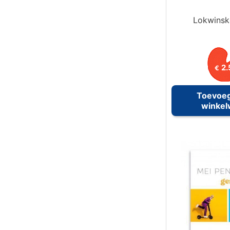
Lokwinsk
2.
€
Toevoe
winke