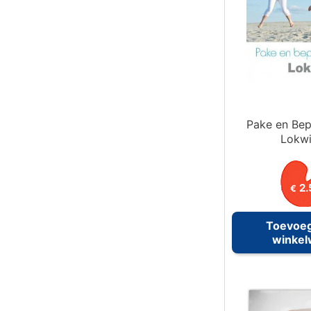
Pake en Bep
Lokw
2.
€
Toevoe
winke