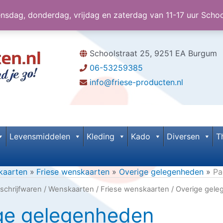
dag, donderdag, vrijdag en zaterdag van 11-17 uur Scho
Schoolstraat 25, 9251 EA Burgum
06-53259385
info@friese-producten.nl
Levensmiddelen
Kleding
Kado
Diversen
T
kaarten
Friese wenskaarten
Overige gelegenheden
Pa
schrijfwaren
/
Wenskaarten
/
Friese wenskaarten
/
Overige gel
ge gelegenheden