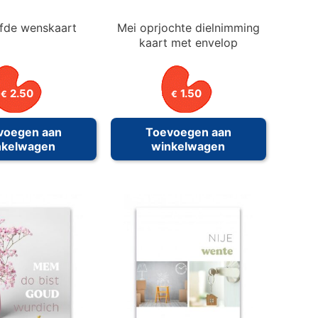
afde wenskaart
Mei oprjochte dielnimming
kaart met envelop
2.50
1.50
€
€
voegen aan
Toevoegen aan
nkelwagen
winkelwagen