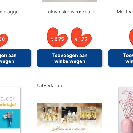
e slagge
Lokwinske wenskaart
Mei le
Oorspronkelijke
Huidige
50
2.75
1.75
€
€
prijs
prijs
was:
is:
€2.75.
€1.75.
gen aan
Toevoegen aan
Toe
lwagen
winkelwagen
wi
Uitverkoop!