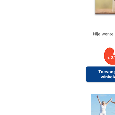
Nije wente
2.
€
Toevoe
winke