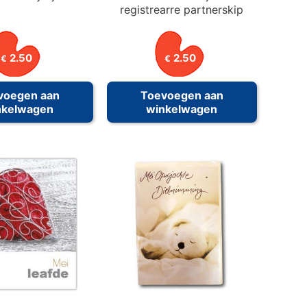
registrearre partnerskip
2.50
2.50
€
€
voegen aan
Toevoegen aan
nkelwagen
winkelwagen