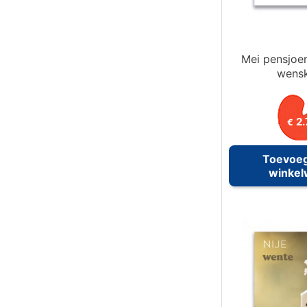
Mei pensjoen
wens
2.
€
Toevoe
winke