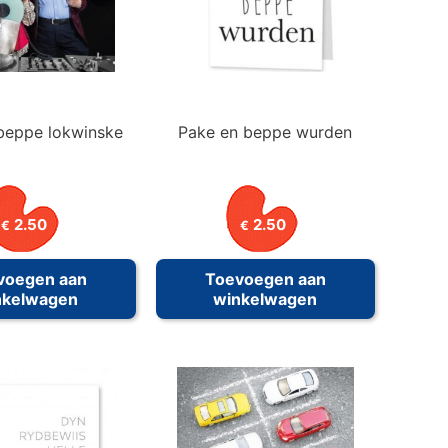
beppe lokwinske
Pake en beppe wurden
2.50
2.50
€
€
voegen aan
Toevoegen aan
nkelwagen
winkelwagen