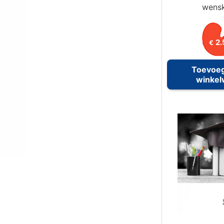
wens
2.
€
Toevoe
winke