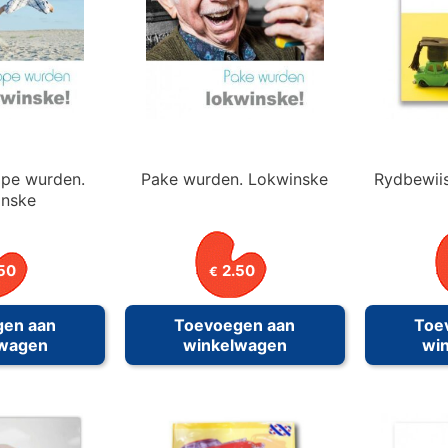
pe wurden.
Pake wurden. Lokwinske
Rydbewiis
inske
50
2.50
€
gen aan
Toevoegen aan
Toe
lwagen
winkelwagen
wi