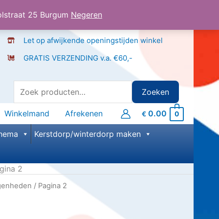
olstraat 25 Burgum
Negeren
Let op afwijkende openingstijden winkel
GRATIS VERZENDING v.a. €60,-
Zoeken
Zoeken
naar:
Winkelmand
Afrekenen
0.00
0
€
hema
Kerstdorp/winterdorp maken
gina 2
egenheden
/ Pagina 2