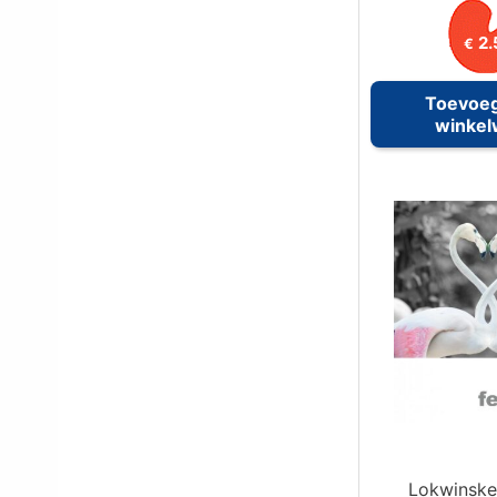
2.
€
Toevoe
winke
Lokwinske 