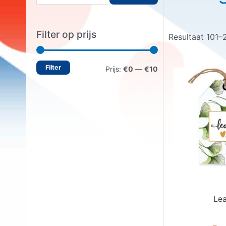
o
e
Filter op prijs
Resultaat 101–
k
e
Filter
M
M
n
Prijs:
€0
—
€10
n
i
a
a
n
x
a
.
.
r
p
p
:
r
r
i
i
j
j
Lea
s
s